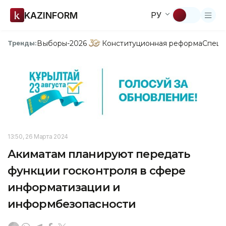
KAZINFORM
РУ
Выборы-2026
Конституционная реформа
Спецп
Тренды:
13:50, 26 Марта 2024
Акиматам планируют передать
функции госконтроля в сфере
информатизации и
информбезопасности