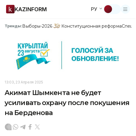
KAZINFORM
РУ
Выборы-2026
Конституционная реформа
Спецп
Тренды:
13:03, 23 Апреля 2025
Акимат Шымкента не будет
усиливать охрану после покушения
на Берденова