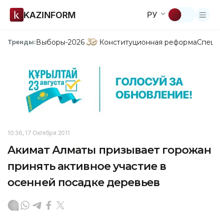
KAZINFORM
РУ
Выборы-2026
Конституционная реформа
Спецп
Тренды:
10:36, 17 Октября 2011
Акимат Алматы призывает горожан
принять активное участие в
осенней посадке деревьев