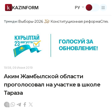
KAZINFORM
РУ
Выборы-2026
Конституционная реформа
Спецп
Тренды:
19:58, 09 Июня 2019
Аким Жамбылской области
проголосовал на участке в школе
Тараза