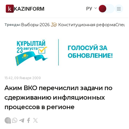
KAZINFORM
РУ
Выборы-2026
Конституционная реформа
Спецп
Тренды:
15:42, 09 Января 2009
Аким ВКО перечислил задачи по
сдерживанию инфляционных
процессов в регионе