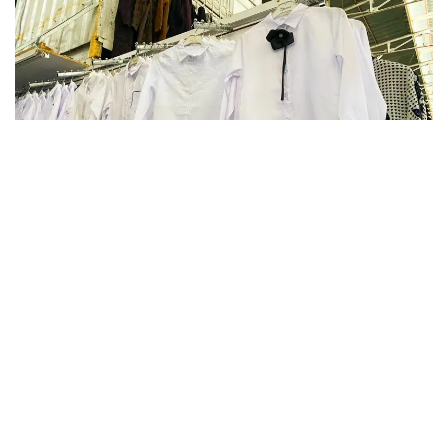
Фото: Kazinform
В этом году в Актюбинской области финансовую
и материальную помощь получат более 16 тысяч
детей. На эти цели из бюджета выделено более
800 млн тенге. Помощь в подготовке к школе
окажут учащимся села Карауылкельды, где
объявлен режим чрезвычайной ситуации.