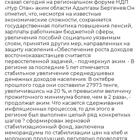
сказал сегодня на региональном форуме НДП
«Нур Отан» аким области Адылгазы Бергенев.Он
отметил, что, несмотря на известные
экономические сложности, сохраняется
государственная политика повышения пенсий,
зарплаты работникам бюджетной сферы,
увеличения пособий социально уязвимым
слоям, принятия других мер, направленных на
защиту населения.«Обеспечение роста доходов
восточноказахстанцев считается
первостепенной задачей, - подчеркнул аким. - В
регионе за последние 5 лет отмечается
стабильное увеличение среднедушевых
денежных доходов населения. В октябре
прошлого года они составили 27973 тенге,
увеличившись на 20 %, и превысили величину
прожиточного минимума более, чем в 2 раза», -
продолжал аким. Что касается сдерживания
инфляционных процессов, то для этого в
регионе был выполнен целый ряд конкретных
шагов ? сформирован зерновой
стабилизационный фонд, заключены
меморандумы по стабилизации цен на хлеб и
молочную продукцию, регулярно проводятся