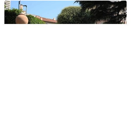
Фото: lbcgroup.tv
В четверг стороны приступили к третьему дню
переговоров, в ходе которого обсуждаются
механизмы выполнения соглашения
о прекращении огня, завершение вывода
израильских войск с территории Ливана