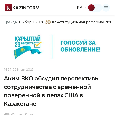
KAZINFORM
РУ
Выборы-2026
Конституционная реформа
Спецп
Тренды:
14:57, 09 Июня 2025
Аким ВКО обсудил перспективы
сотрудничества с временной
поверенной в делах США в
Казахстане