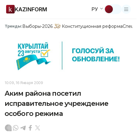
KAZINFORM
РУ
Выборы-2026
Конституционная реформа
Спецп
Тренды:
10:09, 16 Января 2009
Аким района посетил
исправительное учреждение
особого режима