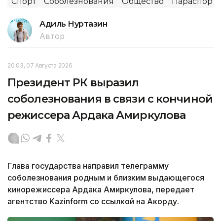
Спорт
Соболезнования
Общество
Параспорт
Адиль Нуртазин
Автор
20:03, 07 Августа 2026
Президент РК выразил
соболезнования в связи с кончиной
режиссера Ардака Амиркулова
Глава государства направил телеграмму
соболезнования родным и близким выдающегося
кинорежиссера Ардака Амиркулова, передает
агентство Kazinform со ссылкой на Акорду.