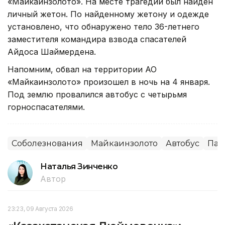
«Майкаинзолото». На месте трагедии был найден
личный жетон. По найденному жетону и одежде
установлено, что обнаружено тело 36-летнего
заместителя командира взвода спасателей
Айдоса Шаймердена.
Напомним, обвал на территории АО
«Майкаинзолото» произошел в ночь на 4 января.
Под землю провалился автобус с четырьмя
горноспасателями.
Соболезнования
Майкаинзолото
Автобус
Пав
Наталья Зинченко
Автор
23:23, 09 Августа 2026