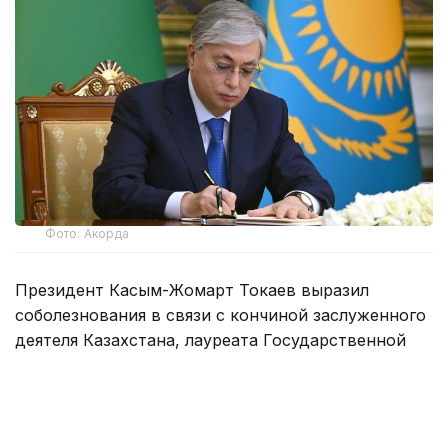
Фото: Акорда
Президент Касым-Жомарт Токаев выразил
соболезнования в связи с кончиной заслуженного
деятеля Казахстана, лауреата Государственной
премии и кавалера ордена «Құрмет» Ардака
Амиркулова.
— Ардак Амиркулов, посвятивший всю