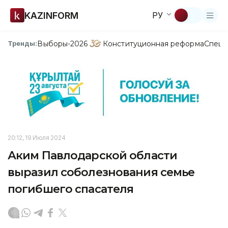
KAZINFORM
РУ
Выборы-2026
Конституционная реформа
Спецп
Тренды:
20:12, 19 Июля 2024
Аким Павлодарской области
выразил соболезнования семье
погибшего спасателя