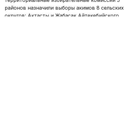
районов назначили выборы акимов 8 сельских
округов: Актасты и Жабасак Айтекебийского
района, Ащылысай Каргалинского района, Енбек
и Журын Мугалжарского района, Коктау и Тассай
Хромтауского района, Айшуак Шалкарского
района.
Выборы пройдут 13 сентября.
— Созданы избирательные округа.
Выдвижение кандидатов на должность
акима сельского округа началось 6
августа, — сообщили в Актюбинской
областной территориальной
избирательной комиссии.
Как мы сообщали ранее, в июне были
избраны
четыре акима сельских округов Актюбинской
области.