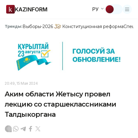
KAZINFORM
РУ
Выборы-2026
Конституционная реформа
Спецп
Тренды:
20:49, 15 Мая 2024
Аким области Жетысу провел
лекцию со старшеклассниками
Талдыкоргана