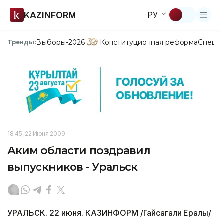
KAZINFORM
РУ
Выборы-2026
Конституционная реформа
Спецп
Тренды:
18:45, 22 Июня 2009
Аким области поздравил
выпускников - Уральск
УРАЛЬСК. 22 июня. КАЗИНФОРМ /Гайсагали Ералы/