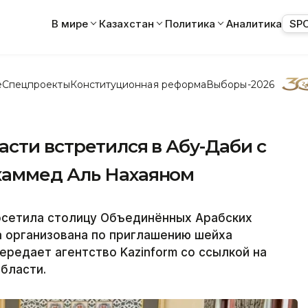
В мире
Казахстан
Политика
Аналитика
SP
е
Спецпроекты
Конституционная реформа
Выборы-2026
сти встретился в Абу-Даби с
хаммед Аль Нахаяном
осетила столицу Объединённых Арабских
а организована по приглашению шейха
ередает агентство Kazinform со ссылкой на
бласти.