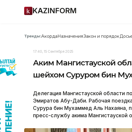
KAZINFORM
Акорда
Назначения
Закон и порядок
Дось
Тренды:
17:40, 15 Сентября 2025
Аким Мангистауской обла
шейхом Суруром бин Му
Делегация Мангистауской области п
Эмиратов Абу-Даби. Рабочая поездк
Сурура бин Мухаммед Аль Нахаяна, п
пресс-службу акима Мангистауской о