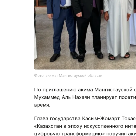
Фото: акимат Мангистауской области
По приглашению акима Мангистауской о
Мухаммед Аль Нахаян планирует посети
время.
Глава государства Касым-Жомарт Токае
«Казахстан в эпоху искусственного инте
цифровую трансформацию» поручил аким