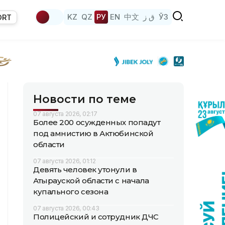
KZ
QZ
РУ
EN
中文
ق ز
ЎЗ
ORT
Новости по теме
07 августа 2026, 02:17
Более 200 осужденных попадут
под амнистию в Актюбинской
области
07 августа 2026, 01:12
Девять человек утонули в
Атырауской области с начала
купального сезона
07 августа 2026, 00:43
Полицейский и сотрудник ДЧС