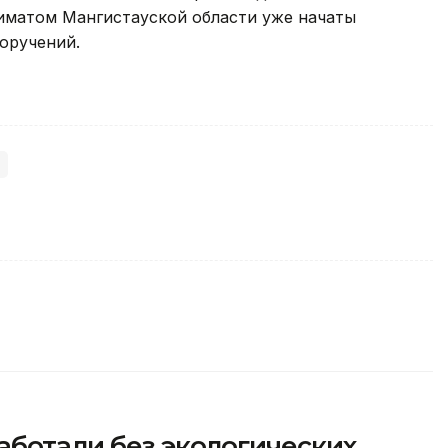
иматом Мангистауской области уже начаты
оручений.
аботали без экологических