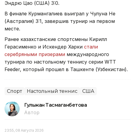
Эндрю Цао (США) 3:0.
В финале Курмангалиев выиграл у Чулуна Не
(Австралия) 3:1, завершив турнир на первом
месте.
Ранее казахстанские спортсмены Кирилл
Герасименко и Искендер Харки
стали
серебряными призерами
международного
турнира по настольному теннису серии WTT
Feeder, который прошел в Ташкенте (Узбекистан).
Спорт
Настольный теннис
США
Гульжан Тасмаганбетова
Автор
23:55, 08 Августа 2026