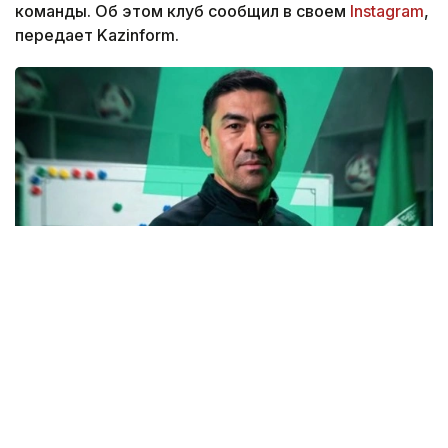
команды. Об этом клуб сообщил в своем
Instagram
,
передает Kazinform.
Фото: instagram.com/fc_atyrau
Для Смакова это не первый опыт работы в
качестве главного тренера. В разные годы он
входил в тренерский штаб «Ордабасы»,
возглавлял семейский «Елимай», а также работал