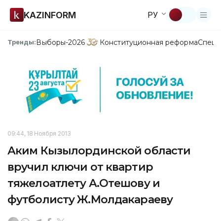
KAZINFORM
РУ
Выборы-2026
Конституционная реформа
Спецп
Тренды:
09:44, 18 Ноября 2013
Аким Кызылординской области
вручил ключи от квартир
тяжелоатлету А.Отешову и
футболисту Ж.Молдакараеву