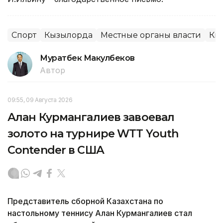
Спорт
Кызылорда
Местные органы власти
Кы
Муратбек Макулбеков
Автор
09:55, 09 Августа 2026
Алан Курмангалиев завоевал
золото на турнире WTT Youth
Contender в США
Представитель сборной Казахстана по
настольному теннису Алан Курмангалиев стал