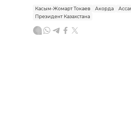
Касым-Жомарт Токаев
Акорда
Асса
Президент Казахстана
Наталья Мосунова
Автор
17:05, 18 Ноября 2025
Развитие Мангистауской
проекта АНК
Сегодня в Мангистауской области п