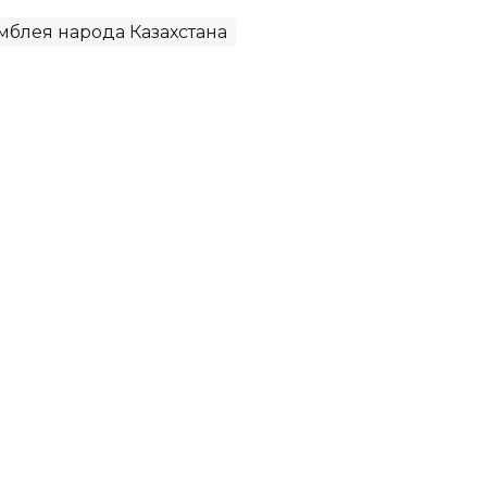
мблея народа Казахстана
 области обсудили в рамках
рошла встреча в рамках общественного