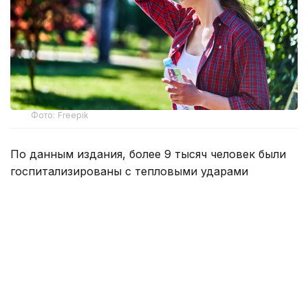
Фото: Freepik
По данным издания, более 9 тысяч человек были
госпитализированы с тепловыми ударами
в Японии за минувшую неделю. Об этом
свидетельствуют данные, опубликованные
министерством по административным делам
и коммуникациям страны, которое курирует
работу спасательных служб.
По информации ведомства, с 27 июля
по 2 августа в больницы доставили 9 180 человек,