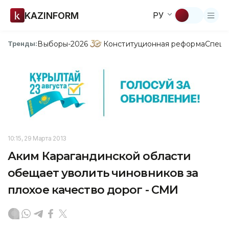
KAZINFORM
РУ
Выборы-2026
Конституционная реформа
Спецп
Тренды:
10:15, 29 Марта 2013
Аким Карагандинской области
обещает уволить чиновников за
плохое качество дорог - СМИ