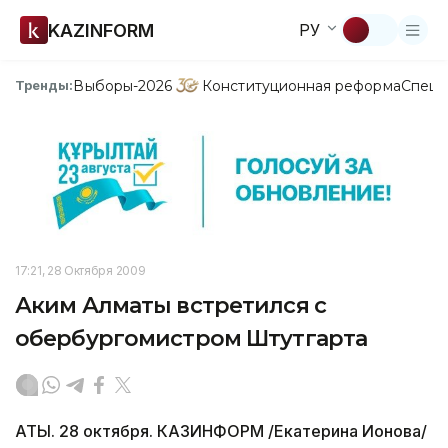
KAZINFORM
РУ
Выборы-2026
Конституционная реформа
Спецп
Тренды:
17:21, 28 Октября 2009
Аким Алматы встретился с
обербургомистром Штутгарта
АТЫ. 28 октября. КАЗИНФОРМ /Екатерина Ионова/