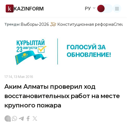
KAZINFORM
РУ
Выборы-2026
Конституционная реформа
Спецп
Тренды:
17:14, 13 Мая 2016
Аким Алматы проверил ход
восстановительных работ на месте
крупного пожара