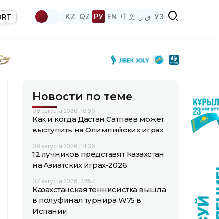
KZ
QZ
РУ
EN
中文
ق ز
ЎЗ
ORT
Новости по теме
08 августа 2026, 16:30
Как и когда Дастан Сатпаев может
выступить на Олимпийских играх
08 августа 2026, 14:36
12 лучников представят Казахстан
на Азиатских играх-2026
07 августа 2026, 22:57
Казахстанская теннисистка вышла
в полуфинал турнира W75 в
Испании