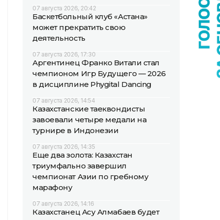
07 августа 2026, 20:42
Баскетбольный клуб «Астана»
может прекратить свою
деятельность
07 августа 2026, 17:30
Аргентинец Франко Витали стал
чемпионом Игр Будущего — 2026
в дисциплине Phygital Dancing
07 августа 2026, 14:54
Казахстанские таеквондисты
завоевали четыре медали на
турнире в Индонезии
07 августа 2026, 14:35
Еще два золота: Казахстан
триумфально завершил
чемпионат Азии по гребному
марафону
07 августа 2026, 14:16
Казахстанец Асу Алмабаев будет