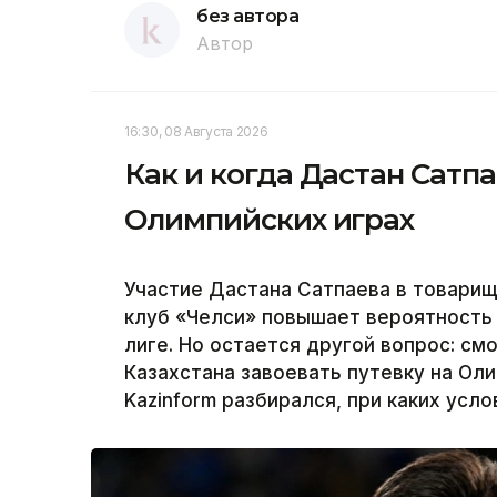
без автора
Автор
16:30, 08 Августа 2026
Как и когда Дастан Сатп
Олимпийских играх
Участие Дастана Сатпаева в товарищ
клуб «Челси» повышает вероятность 
лиге. Но остается другой вопрос: см
Казахстана завоевать путевку на Ол
Kazinform разбирался, при каких усл