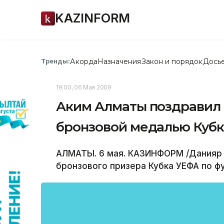
KAZINFORM
Акорда
Назначения
Закон и порядок
Дось
Тренды:
19:00, 06 Мая 2009
Аким Алматы поздравил 
бронзовой медалью Кубк
АЛМАТЫ. 6 мая. КАЗИНФОРМ /Данияр 
бронзового призера Кубка УЕФА по фу