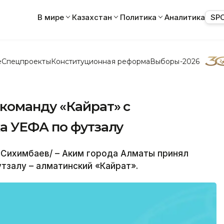
В мире
Казахстан
Политика
Аналитика
SP
е
Спецпроекты
Конституционная реформа
Выборы-2026
команду «Кайрат» с
а УЕФА по футзалу
Сихимбаев/ – Аким города Алматы принял
тзалу – алматинский «Кайрат».