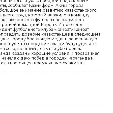
тбольного клуба с победой над сильным
ты, сообщает Казинформ. Аким города
ет большое внимание развитию казахстанского
е всего, труд, который вложило в команду
 казахстанского футбола наша команда
 третьей командой Европы ? это очень
идент футбольного клуба «Кайрат» Кайрат
 оправдать доверие казахстанцев в следующем
едали городу бронзовую медаль, завоеванную
еркнул, что городские власти будут уделять
 На сегодняшний день в клубе прошла
манда, созданы хорошие условия и прозрачная
начала с двух побед в городах Караганда и
а» в настоящее время является акимат.