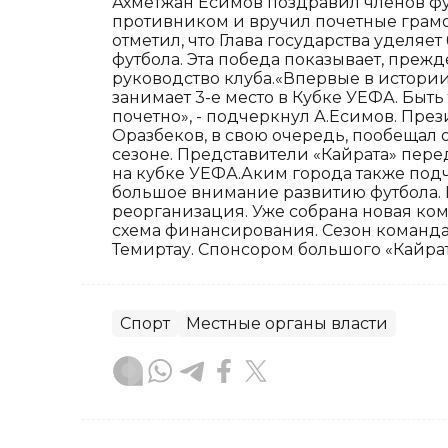
Ахметжан Есимов поздравил членов фу
противником и вручил почетные грамо
отметил, что Глава государства уделя
футбола. Эта победа показывает, прежд
руководство клуба.«Впервые в истории
занимает 3-е место в Кубке УЕФА. Быть
почетно», - подчеркнул А.Есимов. През
Оразбеков, в свою очередь, пообещал
сезоне. Представители «Кайрата» пер
на кубке УЕФА.Аким города также подч
большое внимание развитию футбола.
реорганизация. Уже собрана новая ко
схема финансирования. Сезон команда 
Темиртау. Спонсором большого «Кайрат
Спорт
Местные органы власти