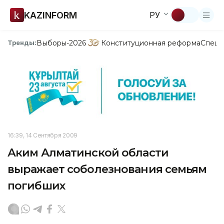
KAZINFORM
РУ
Выборы-2026
Конституционная реформа
Спецп
Тренды:
16:39, 14 Сентября 2009
Аким Алматинской области
выражает соболезнования семьям
погибших