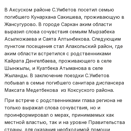
В Аксуском районе С.Умбетов посетил семью
погибшего Кунархана Сакишева, проживающую в
Жансугурово. В городе Саркан аким области
выразил слова сочувствия семьям Мырзабека
Асылкожаева и Саята Алтынбекова. Следующим
пунктом посещения стал Алакольский район, где
аким области встретился с родственниками
Кайрата Денгелбаева, проживающего в селе
Шынжылы, и Куатбека Атыманова в селе
Жыланды. В заключение поездки С.Умбетов
побывал в семье погибшего санитара диспансера
Максата Медетбекова из Коксуского района.
При встрече с родственниками глава региона не
только выражал слова сочувствия, но и
проинформировал о мерах, принимаемых как
местной властью, так и на уровне Правительства
страны, для оказания необходимой помощи