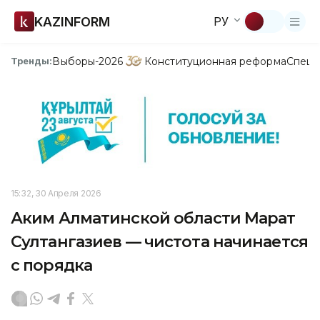
KAZINFORM
РУ
Выборы-2026
Конституционная реформа
Спецп
Тренды:
15:32, 30 Апреля 2026
Аким Алматинской области Марат
Султангазиев — чистота начинается
с порядка