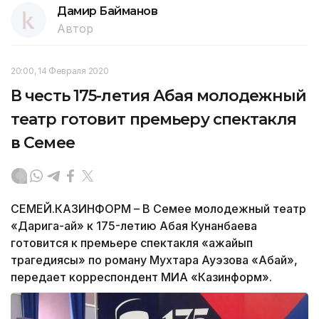
Дамир Байманов
Автор
20:00, 14 Февраля 2020
В честь 175-летия Абая молодежный
театр готовит премьеру спектакля
в Семее
СЕМЕЙ.КАЗИНФОРМ – В Семее молодежный театр
«Дарига-ай» к 175-летию Абая Кунанбаева
готовится к премьере спектакля «Ғажайып
трагедиясы» по роману Мухтара Ауэзова «Абай»,
передает корреспондент МИА «Казинформ».