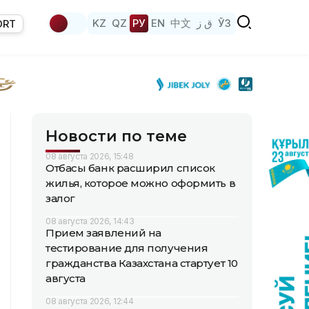
KZ
QZ
РУ
EN
中文
ق ز
ЎЗ
ORT
Новости по теме
08 августа 2026, 15:48
Отбасы банк расширил список
жилья, которое можно оформить в
залог
08 августа 2026, 14:43
Прием заявлений на
тестирование для получения
гражданства Казахстана стартует 10
августа
08 августа 2026, 12:44