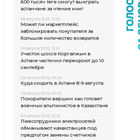
600 тысяч теңге смогут выиграть
астанчане за чтение книг
08 августа 2026, 12:29
Может ли маркетплейс
заблокировать покупателя за
большое количество возвратов
08 августа 2026, 12:16
Участок шоссе Коргалжын в
Астане частично перекроют до 10
сентября
08 августа 2026, 09:30
Куда сходить в Астане 8-9 августа
08 августа 2026, 09:00
Покорители вершин: как готовят
военных альпинистов в Казахстане
07 августа 2026, 22:10
Лжесотрудники электросетей
обманывают казахстанцев под
предлогом замены счетчиков