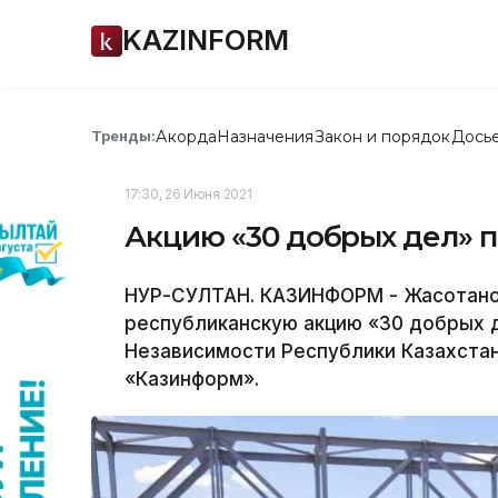
KAZINFORM
Акорда
Назначения
Закон и порядок
Дось
Тренды:
17:30, 26 Июня 2021
Акцию «30 добрых дел» п
НУР-СУЛТАН. КАЗИНФОРМ - Жасотано
республиканскую акцию «30 добрых д
Независимости Республики Казахста
«Казинформ».