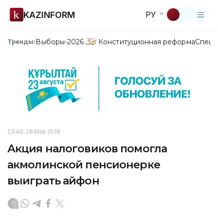
KAZINFORM
РУ
Выборы-2026
Конституционная реформа
Спецп
Тренды:
23:46, 28 Мая 2019
Акция налоговиков помогла
акмолинской пенсионерке
выиграть айфон