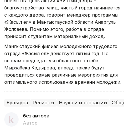
объектов. Цель акции «Чистый двор» -
благоустройство улиц, чистый город начинается
с каждого двора, говорит менеджер программы
«Жасыл ел» в Мангыстауской области Анаргуль
Жолбаева. Помимо этого, работа в отряде
приносит студентам материальный доход.
Мангыстауский филиал молодежного трудового
отряда «Жасыл ел» действует пятый год. По
словам председателя областного штаба
Мырзабека Кадырова, впредь также будут
проводиться самые различные мероприятия для
оптимального использования времени молодежи.
Культура
Регионы
Наука и инновации
Общес
без автора
Автор