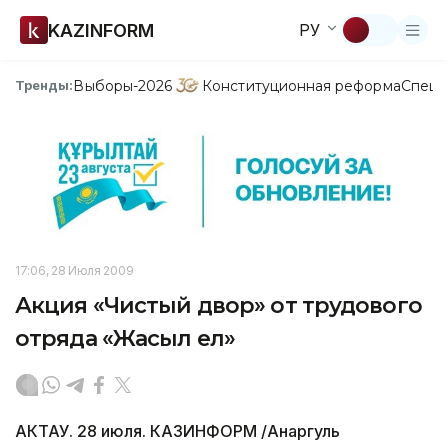
KAZINFORM
РУ
Выборы-2026
Конституционная реформа
Спецп
Тренды:
17:06, 28 Июля 2009
Акция «Чистый двор» от трудового
отряда «Жасыл ел»
АКТАУ. 28 июля. КАЗИНФОРМ /Анаргуль