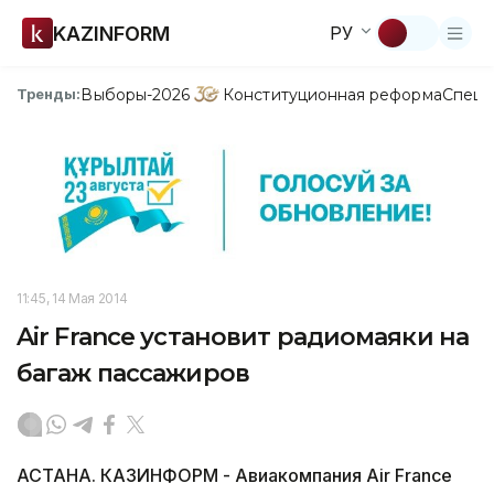
KAZINFORM
РУ
Выборы-2026
Конституционная реформа
Спецп
Тренды:
11:45, 14 Мая 2014
Air France установит радиомаяки на
багаж пассажиров
АСТАНА. КАЗИНФОРМ - Авиакомпания Air France