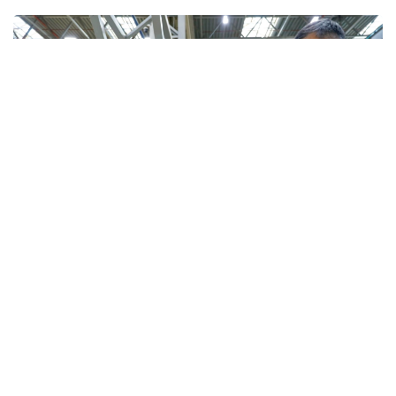
Фото: Солтан Жексенбеков/ Kazinform
По итогам посещения Нурлыбек Налибаев
подчеркнул важность дальнейшего развития
отечественного оборонно-промышленного
комплекса, расширения локализации
производства, внедрения современных