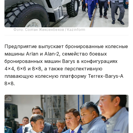
Фото: Солтан Жексенбеков / Kazinform
Предприятие выпускает бронированные колесные
машины Arlan и Alan-2, семейство боевых
бронированных машин Barys в конфигурациях
4×4, 6×6 и 8×8, а также перспективную
плавающую колесную платформу Terrex-Barys-A
8×8.