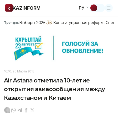
KAZINFORM
РУ
Выборы-2026
Конституционная реформа
Спецп
Тренды:
16:10, 26 Марта 2013
Air Astana отметила 10-летие
открытия авиасообщения между
Казахстаном и Китаем