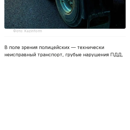
Фото: Kazinform
В поле зрения полицейских — технически
неисправный транспорт, грубые нарушения ПДД,
а также машины, загрязняющие атмосферу сверх
установленных норм.
Только за минувшие сутки выявлено 120
нарушений Правил дорожного движения,
допущенных водителями грузового транспорта.
Один автомобиль был водворен на
специализированную стоянку.
Как сообщили в департаменте полиции, в Алматы
зарегистрировано более 48 тысяч грузовых