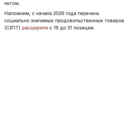
летом.
Напомним, с начала 2026 года перечень
социально значимых продовольственных товаров
(СЗПТ)
расширили
с 19 до 31 позиции.
Ранее министр торговли ответил, как цены
на топливо и возможное повышение тарифов
на электроэнергию
могут повлиять
на стоимость
продуктов питания.
Правительство
Серик Жумангарин
Казахстан
Зарина Жакупова
Автор
12:47, 22 Июля 2026
Новое правительство Молдовы