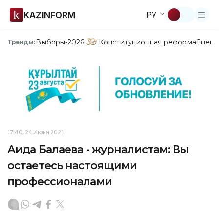
KAZINFORM
РУ
Выборы-2026
Конституционная реформа
Спецп
Тренды:
17:40, 24 Июня 2021
Аида Балаева - журналистам: Вы
остаетесь настоящими
профессионалами