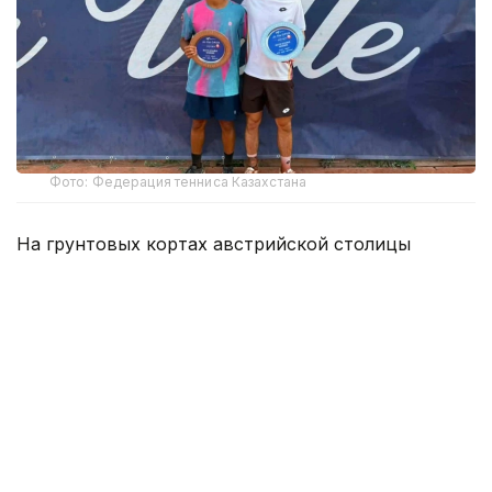
Фото: Федерация тенниса Казахстана
На грунтовых кортах австрийской столицы
Маханов выступил в парном разряде вместе с
местным теннисистом Леандером Таубером.
Казахстанско-австрийский дуэт получил
четвертый номер посева.
В финале Маханов и Таубер встретились со
вторыми сеяными турнира — представителями
Норвегии Полом Хьортеландом и Николаем
Шибани. Первый сет остался за норвежским