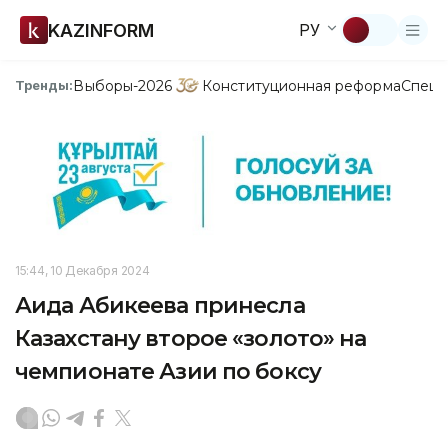
KAZINFORM
РУ
Выборы-2026
Конституционная реформа
Спецп
Тренды:
15:44, 10 Декабря 2024
Аида Абикеева принесла
Казахстану второе «золото» на
чемпионате Азии по боксу