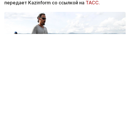
передает Kazinform со ссылкой на
ТАСС.
Фото: © Артем Геодакян/ ТАСС
Разнообразие находок свидетельствует о том,
что здесь были собраны люди из далеких
регионов — этот памятник переходной эпохи
фиксирует момент культурной трансформации,
сообщил на пресс-конференции в ТАСС