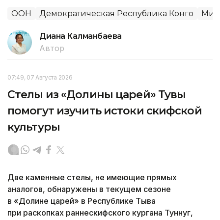
ООН
Демократическая Республика Конго
Мир
Диана Калманбаева
Автор
07:49, 07 Августа 2026
Стелы из «Долины царей» Тувы
помогут изучить истоки скифской
культуры
Две каменные стелы, не имеющие прямых
аналогов, обнаружены в текущем сезоне
в «Долине царей» в Республике Тыва
при раскопках раннескифского кургана Туннуг,