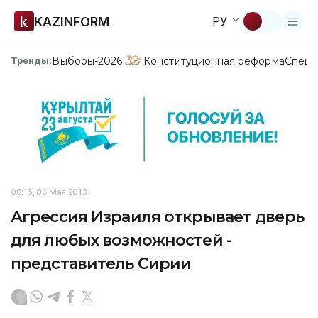
KAZINFORM
РУ
Выборы-2026
Конституционная реформа
Спецп
Тренды:
08:16, 06 Мая 2013
Агрессия Израиля открывает дверь
для любых возможностей -
представитель Сирии