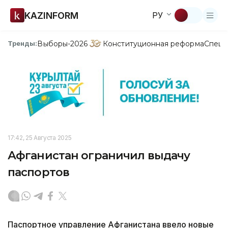
KAZINFORM
РУ
Выборы-2026
Конституционная реформа
Спецп
Тренды:
17:42, 25 Августа 2025
Афганистан ограничил выдачу
паспортов
Паспортное управление Афганистана ввело новые