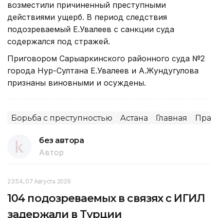
возместили причиненный преступными
действиями ущерб. В период следствия
подозреваемый Е.Увалеев с санкции суда
содержался под стражей.
Приговором Сарыаркинского районного суда №2
города Нур-Султана Е.Увалеев и А.Жундугулова
признаны виновными и осуждены.
Борьба с преступностью
Астана
Главная
Прав
без автора
Автор
23:54, 07 Августа 2026
104 подозреваемых в связях с ИГИЛ
задержали в Турции