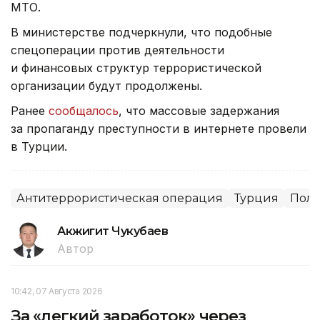
МТО.
В министерстве подчеркнули, что подобные
спецоперации против деятельности
и финансовых структур террористической
организации будут продолжены.
Ранее
сообщалось
, что массовые задержания
за пропаганду преступности в интернете провели
в Турции.
Антитеррористическая операция
Турция
Пол
Акжигит Чукубаев
Автор
10:42, 07 Августа 2026
За «легкий заработок» через