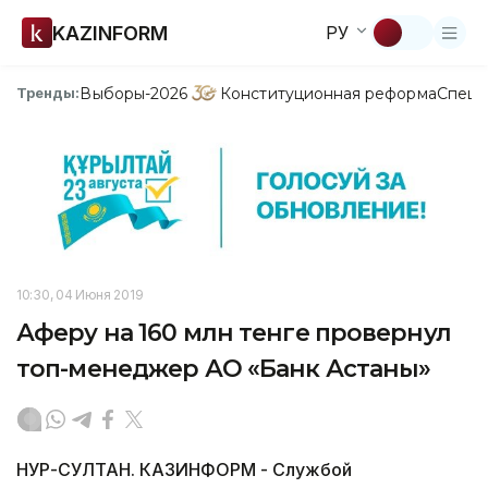
KAZINFORM
РУ
Выборы-2026
Конституционная реформа
Спецп
Тренды:
10:30, 04 Июня 2019
Аферу на 160 млн тенге провернул
топ-менеджер АО «Банк Астаны»
НУР-СУЛТАН. КАЗИНФОРМ - Службой