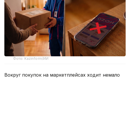
Фото: Kazinform/ИИ
Вокруг покупок на маркетплейсах ходит немало
баек, и одна из них звучит весьма убедительно –
если слишком часто отправлять заказы обратно,
однажды площадка сочтет клиента невыгодным и
закроет ему доступ к аккаунту. Одни
воспринимают это как негласное правило, другие
с недовольством считают, что это попытка
отпугнуть покупателей от законных возвратов.