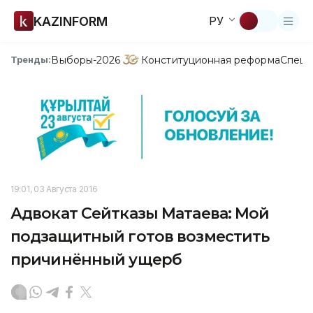
KAZINFORM
РУ
Выборы-2026
Конституционная реформа
Спецп
Тренды:
19:01, 03 Августа 2016
Адвокат Сейтказы Матаева: Мой
подзащитный готов возместить
причинённый ущерб