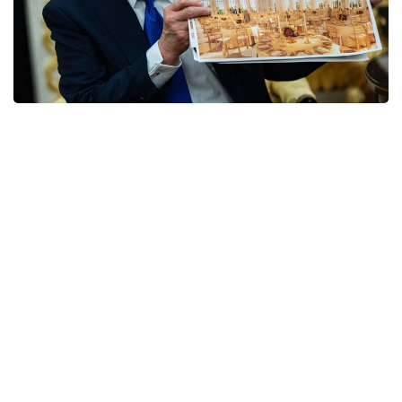
Фото: yahoo.com
Решение поддержали двое из трех судей
апелляционной коллегии. При этом запрет
касается только работ выше уровня земли —
строительство подземной части проекта, где
планируется разместить бомбоубежище и другие
объекты, пока может продолжаться.
Спор возник после того, как администрация
Дональда Трампа снесла Восточное крыло Белого
дома и начала строительство без
предварительного одобрения Конгресса. Иск
против проекта подал Национальный фонд