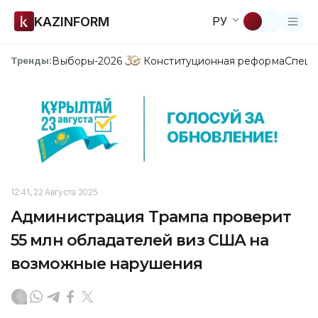
KAZINFORM
РУ
Выборы-2026
Конституционная реформа
Спецп
Тренды:
12:41, 22 Августа 2025
Администрация Трампа проверит
55 млн обладателей виз США на
возможные нарушения