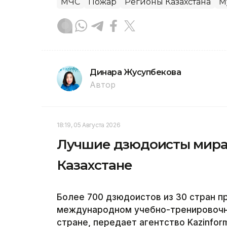
МЧС
Пожар
Регионы Казахстана
М
Динара Жусупбекова
Автор
18:19, 05 Августа 2026
Лучшие дзюдоисты мира 
Казахстане
Более 700 дзюдоистов из 30 стран пр
международном учебно-тренировочно
стране, передает агентство Kazinfor