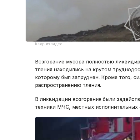
Кадр из видео
Возгорание мусора полностью ликвидир
тления находились на крутом труднодо
которому был затруднен. Кроме того, с
распространению тления.
В ликвидации возгорания были задейств
техники МЧС, местных исполнительных о