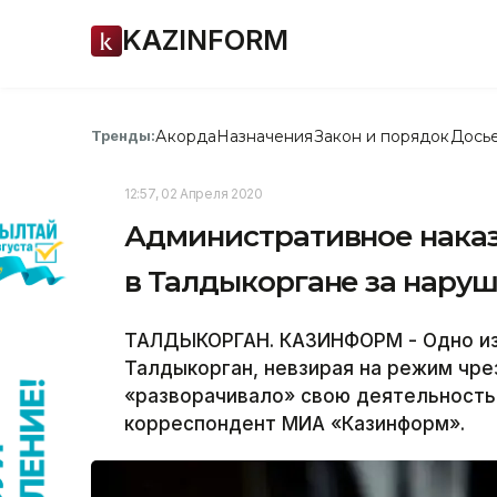
KAZINFORM
Акорда
Назначения
Закон и порядок
Дось
Тренды:
12:57, 02 Апреля 2020
Административное наказ
в Талдыкоргане за нару
ТАЛДЫКОРГАН. КАЗИНФОРМ - Одно из
Талдыкорган, невзирая на режим чре
«разворачивало» свою деятельность
корреспондент МИА «Казинформ».