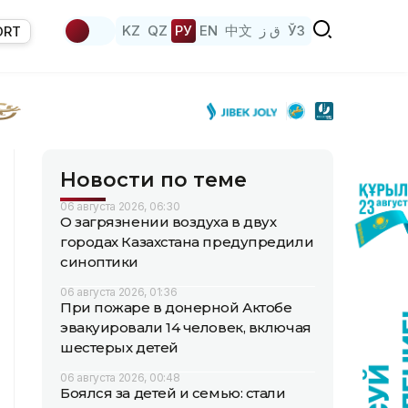
KZ
QZ
РУ
EN
中文
ق ز
ЎЗ
ORT
Новости по теме
06 августа 2026, 06:30
О загрязнении воздуха в двух
городах Казахстана предупредили
синоптики
06 августа 2026, 01:36
При пожаре в донерной Актобе
эвакуировали 14 человек, включая
шестерых детей
06 августа 2026, 00:48
Боялся за детей и семью: стали