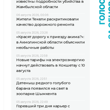
известны подробности убийства в
Жамбылской области
06 августа 2026, 00:06
Жители Текели раскритиковали
качество дорожного ремонта
05 августа 2026, 23:26
«Красят дорогу к приезду акима?»:
в Акмолинской области объяснили
необычные работы
05 августа 2026, 22:58
Новые тарифы на электроэнергию
начнут действовать в Кокшетау с 10
августа
05 августа 2026, 22:51
Детеныш редкого голубого
барана появился на свет в
зоопарке Шымкента
05 августа 2026, 22:49
Горевший три дня карьер с