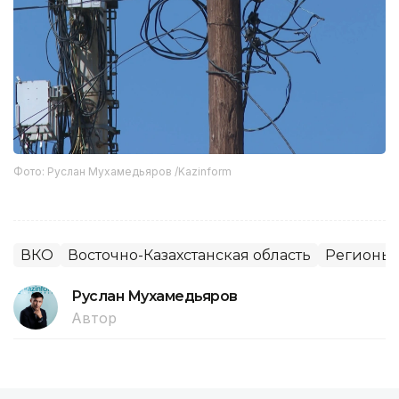
Фото: Руслан Мухамедьяров /Kazinform
ВКО
Восточно-Казахстанская область
Регионы 
Руслан Мухамедьяров
Автор