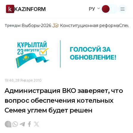
KAZINFORM
РУ
Выборы-2026
Конституционная реформа
Спецп
Тренды:
19:46, 28 Января 2010
Администрация ВКО заверяет, что
вопрос обеспечения котельных
Семея углем будет решен