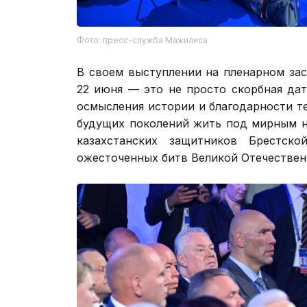
Фото: пресс-служба Мажилиса
В своем выступлении на пленарном за
22 июня — это не просто скорбная дат
осмысления истории и благодарности т
будущих поколений жить под мирным н
казахстанских защитников Брестс
ожесточенных битв Великой Отечествен