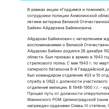
В рамках акции «Гордимся и помним!»,
сотрудники полиции Акмолинской облас
летием ветерана Великой Отечественн
Байкен Айдархана Байкеновича.
Айдархан Байкенович с нетерпением жд
воспоминаниями о Великой Отечественно
Айдархан Байкен родился 28 декабря 192
области. Был призван в армию в 1943 го
стрелкового полка. С мая 1943 г. по мар
саперного батальона 8-й Гвардейской ди
был командиром отделения 403 и 10 отд
службу в ОВД с должности участкового
отделения милиции. В 1948-1950 г.г. -
Прошел путь от должности оперуполном
Макинского РОМ Целиноградской (ныне 
награжден орденами Славы III степени, 