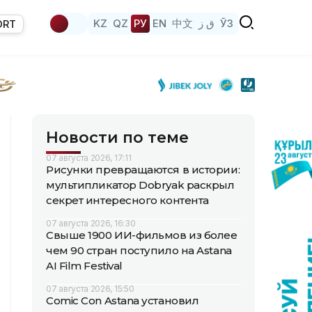
KZ
QZ
РУ
EN
中文
ق ز
ЎЗ
ORT
Новости по теме
07 августа 2026, 17:11
Рисунки превращаются в истории:
мультипликатор Dobryak раскрыл
секрет интересного контента
07 августа 2026, 16:30
Свыше 1900 ИИ-фильмов из более
чем 90 стран поступило на Astana
AI Film Festival
07 августа 2026, 15:50
Comic Con Astana установил