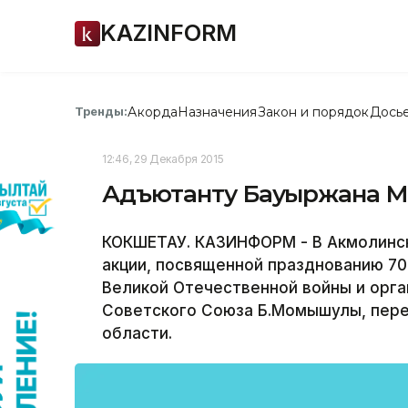
KAZINFORM
Акорда
Назначения
Закон и порядок
Дось
Тренды:
12:46, 29 Декабря 2015
Адъютанту Бауыржана М
КОКШЕТАУ. КАЗИНФОРМ - В Акмолинск
акции, посвященной празднованию 70
Великой Отечественной войны и орга
Советского Союза Б.Момышулы, пер
области.