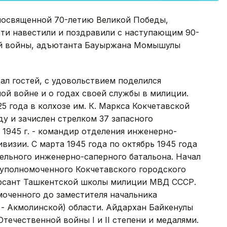
 посвященной 70-летию Великой Победы,
ти навестили и поздравили с наступающим 90-
ой войны, адъютанта Бауыржана Момышулы
ал гостей, с удовольствием поделился
й войне и о годах своей службы в милиции.
5 года в колхозе им. К. Маркса Кокчетавской
ду и зачислен стрелком 37 запасного
т 1945 г. - командир отделения инженерно-
визии. С марта 1945 года по октябрь 1945 года
ельного инженерно-саперного батальона. Начал
 уполномоченного Кокчетавского городского
 курсант Ташкентской школы милиции МВД СССР.
оченного до заместителя начальника
- Акмолинской) области. Айдархан Байкенулы
Отечественной войны I и II степени и медалями.