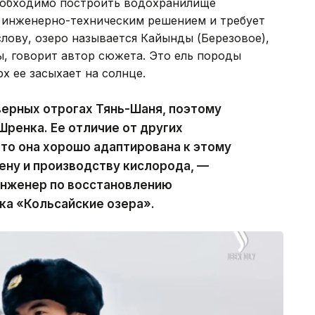
еобходимо построить водохранилище
м инженерно-техническим решением и требует
лову, озеро называется Кайынды (Березовое),
ы, говорит автор сюжета. Это ель породы
рх ее засыхает на солнце.
верных отрогах Тянь-Шаня, поэтому
Шренка. Ее отличие от других
что она хорошо адаптирована к этому
ену и производству кислорода, —
инженер по восстановлению
ка «Кольсайские озера».