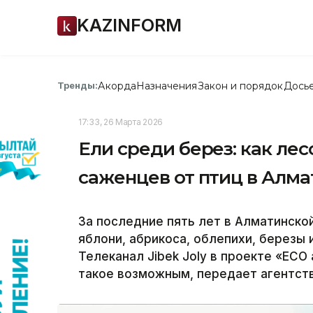
KAZINFORM
Акорда
Назначения
Закон и порядок
Дось
Тренды:
17:33, 26 Марта 2026
Ели среди берез: как л
саженцев от птиц в Алма
За последние пять лет в Алматинско
яблони, абрикоса, облепихи, березы 
Телеканал Jibek Joly в проекте «ECO
такое возможным, передает агентств