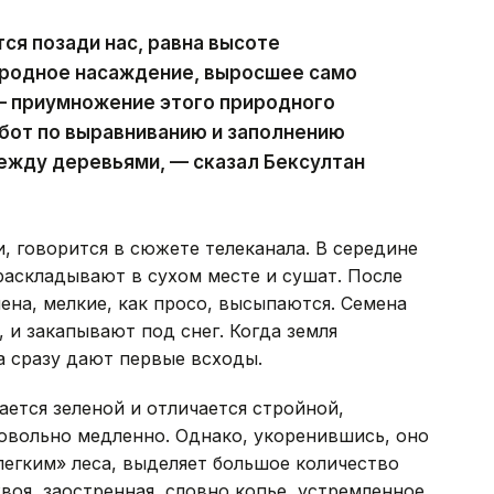
ся позади нас, равна высоте
иродное насаждение, выросшее само
 — приумножение этого природного
бот по выравниванию и заполнению
ежду деревьями, — сказал Бексултан
, говорится в сюжете телеканала. В середине
раскладывают в сухом месте и сушат. После
на, мелкие, как просо, высыпаются. Семена
, и закапывают под снег. Когда земля
а сразу дают первые всходы.
тается зеленой и отличается стройной,
овольно медленно. Однако, укоренившись, оно
легким» леса, выделяет большое количество
хвоя, заостренная, словно копье, устремленное