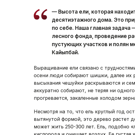
— Высота ели, которая находит
десятиэтажного дома. Это пр
по себе. Наша главная задача
лесного фонда, проведение ра
пустующих участков и полян м
Кайыпбай.
Выращивание ели связано с трудностями
осени люди собирают шишки, далее их 
высыхания чешуйки раскрываются и семе
аккуратно собирают, не теряя ни одного
прогревается, закаленные холодом зерн
Несмотря на то, что ель круглый год ос
вытянутой формой, это дерево растет д
может жить 250-300 лет. Ель, подобно «
кислорода и очищает воздух. Ее густая 