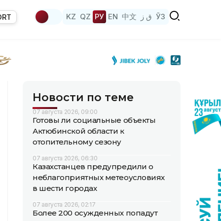
KZ
QZ
РУ
EN
中文
ق ز
ЎЗ
ORT
Новости по теме
07 августа 2026, 09:00
Готовы ли социальные объекты
Актюбинской области к
отопительному сезону
07 августа 2026, 06:30
Казахстанцев предупредили о
неблагоприятных метеоусловиях
в шести городах
07 августа 2026, 02:17
Более 200 осужденных попадут