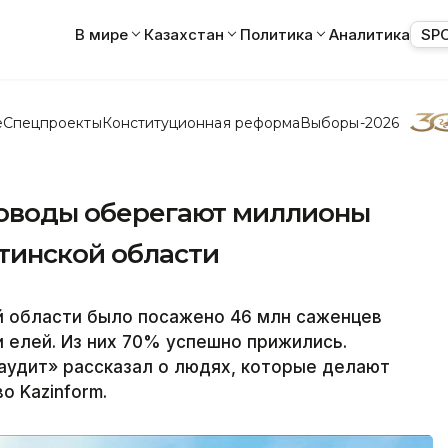
В мире
Казахстан
Политика
Аналитика
SP
е
Спецпроекты
Конституционная реформа
Выборы-2026
есоводы оберегают миллионы
тинской области
й области было посажено 46 млн саженцев
и елей. Из них 70% успешно прижились.
 аудит» рассказал о людях, которые делают
о Kazinform.