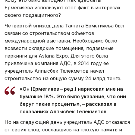
Кому это было выгодно? Как адвокаты
Ермегияева используют этот факт в интересах
своего подзащитного?
Четвертый эпизод дела Талгата Ермегияева был
связан со строительством объектов
международной выставки. Необходимо было
возвести складские помещения, подземные
паркинги для Аstana Expo. Для этого была
привлечена компания АДС, в 2014 году ее
учредитель Алпысбек Телекметов начал
строительство на общую сумму 24 млрд тенге.
«Он (Ермегияев – ред.) нарисовал мне на
бумажке 18%. Это было указание, что они
берут такие проценты», – рассказал в
показаниях Алпысбек Телекметов.
Но на следующий день учредитель АДС отказался
от своих слов, сославшись на плохую память и