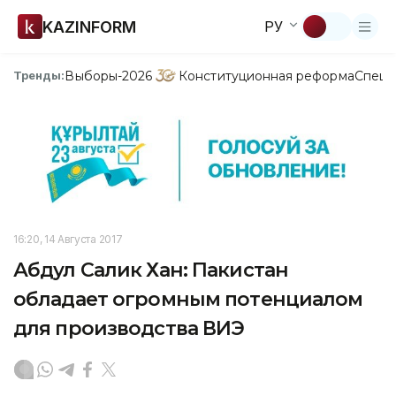
KAZINFORM
РУ
Выборы-2026
Конституционная реформа
Спецп
Тренды:
16:20, 14 Августа 2017
Абдул Салик Хан: Пакистан
обладает огромным потенциалом
для производства ВИЭ