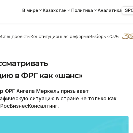
В мире
Казахстан
Политика
Аналитика
SP
е
Спецпроекты
Конституционная реформа
Выборы-2026
ссматривать
ию в ФРГ как «шанс»
ер ФРГ Ангела Меркель призывает
фическую ситуацию в стране не только как
 РосБизнесКонсалтинг.