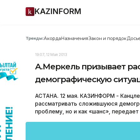
KAZINFORM
Акорда
Назначения
Закон и порядок
Дось
Тренды:
19:07, 12 Мая 2013
А.Меркель призывает ра
демографическую ситуац
АСТАНА. 12 мая. КАЗИНФОРМ - Канцл
рассматривать сложившуюся демогра
проблему, но и как «шанс», передает