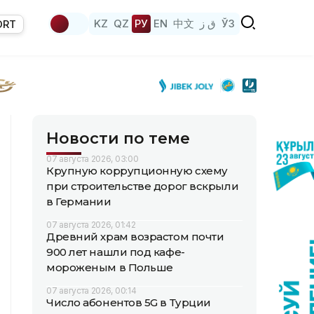
KZ
QZ
РУ
EN
中文
ق ز
ЎЗ
ORT
Новости по теме
07 августа 2026, 03:00
Крупную коррупционную схему
при строительстве дорог вскрыли
в Германии
07 августа 2026, 01:42
Древний храм возрастом почти
900 лет нашли под кафе-
мороженым в Польше
07 августа 2026, 00:14
Число абонентов 5G в Турции