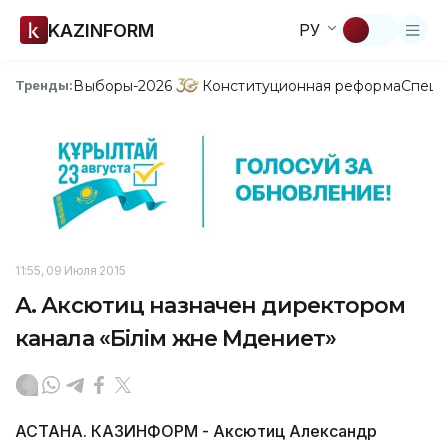
KAZINFORM
РУ
Выборы-2026
Конституционная реформа
Спецп
Тренды:
11:55, 09 Июля 2015
А. Аксютиц назначен директором
канала «Білім және Мәдениет»
АСТАНА. КАЗИНФОРМ - Аксютиц Александр