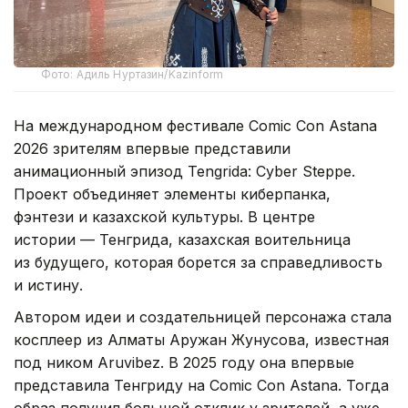
Фото: Адиль Нуртазин/Kazinform
На международном фестивале Comic Con Astana
2026 зрителям впервые представили
анимационный эпизод Tengrida: Cyber Steppe.
Проект объединяет элементы киберпанка,
фэнтези и казахской культуры. В центре
истории — Тенгрида, казахская воительница
из будущего, которая борется за справедливость
и истину.
Автором идеи и создательницей персонажа стала
косплеер из Алматы Аружан Жунусова, известная
под ником Aruvibez. В 2025 году она впервые
представила Тенгриду на Comic Con Astana. Тогда
образ получил большой отклик у зрителей, а уже