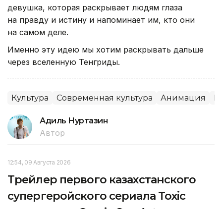
девушка, которая раскрывает людям глаза
на правду и истину и напоминает им, кто они
на самом деле.
Именно эту идею мы хотим раскрывать дальше
через вселенную Тенгриды.
Культура
Современная культура
Анимация
К
Адиль Нуртазин
Автор
12:54, 09 Августа 2026
Трейлер первого казахстанского
супергеройского сериала Toxic
показали на Comic Con Astana