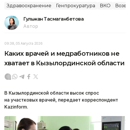
Здравоохранение
Генпрокуратура
ВКО
Возвр
Гульжан Тасмаганбетова
Автор
09:38, 05 Августа 2026
Каких врачей и медработников не
хватает в Кызылординской области
В Кызылординской области высок спрос
на участковых врачей, передает корреспондент
Kazinform.