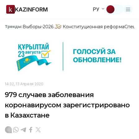
KAZINFORM
РУ
Выборы-2026
Конституционная реформа
Спецп
Тренды:
14:32, 13 Апреля 2020
979 случаев заболевания
коронавирусом зарегистрировано
в Казахстане