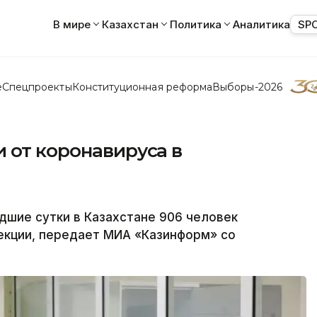
В мире
Казахстан
Политика
Аналитика
SP
е
Спецпроекты
Конституционная реформа
Выборы-2026
 от коронавируса в
шие сутки в Казахстане 906 человек
екции, передает МИА «Казинформ» со