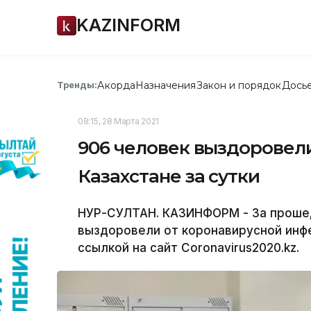
KAZINFORM
Акорда
Назначения
Закон и порядок
Дось
Тренды:
08:15, 28 Марта 2021
906 человек выздоровели
Казахстане за сутки
НУР-СУЛТАН. КАЗИНФОРМ - За прошед
выздоровели от коронавирусной инф
ссылкой на сайт Coronavirus2020.kz.