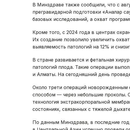
В Минздраве также сообщили, что с авг
прегравидарной подготовки «Аналар сау
базовых исследований, а охват програм
Кроме того, с 2024 года в центрах охра
Их создание позволило увеличить охва
выявляемость патологий на 12% и снизи
В стране развивается и фетальная хиру
патологий плода. Такие операции выпо
и Алматы. На сегодняшний день провед
Около трети операций новорожденным 
способом — через небольшие проколы. С
технология экстракорпоральной мембра
состояниях, связанных с тяжелой дыхат
По данным Минздрава, в последние год
в Центральной Азии успешно провели 