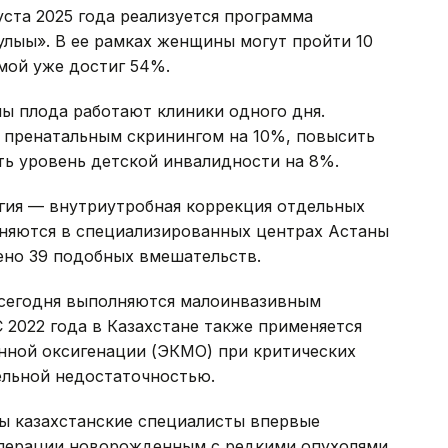
уста 2025 года реализуется программа
лығы». В ее рамках женщины могут пройти 10
мой уже достиг 54%.
ны плода работают клиники одного дня.
т пренатальным скринингом на 10%, повысить
ть уровень детской инвалидности на 8%.
ргия — внутриутробная коррекция отдельных
лняются в специализированных центрах Астаны
ено 39 подобных вмешательств.
сегодня выполняются малоинвазивным
 2022 года в Казахстане также применяется
нной оксигенации (ЭКМО) при критических
ельной недостаточностью.
ы казахстанские специалисты впервые
операции новорожденным с редкими опухолями