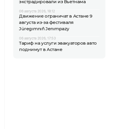
экстрадировали из Вьетнама
06 августа 2026, 18:12
Движение ограничат в Астане 9
августа из-за фестиваля
Jüregımnıñ Jenımpazy
06 августа 2026, 17:53
Тариф на услуги эвакуаторов авто
поднимут в Астане