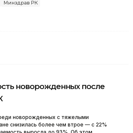
Минздрав РК
ость новорожденных после
К
среди новорожденных с тяжелыми
ане снизилась более чем втрое — с 22%
ваемость выросла до 93%. Об этом