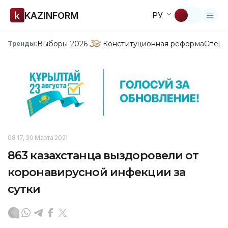
KAZINFORM
РУ
Выборы-2026
Конституционная реформа
Спецп
Тренды:
08:17, 30 Марта 2021
863 казахстанца выздоровели от
коронавирусной инфекции за
сутки