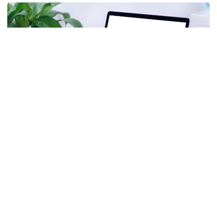
Фото: Kazinform
Самая крупная трагедия на шахте
28 октября на шахте имени Костенко в
Карагандинской области, принадлежащей
компании «АрселорМиттал Темиртау»,
прогремел
взрыв. Предположительно, по информации