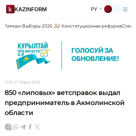
KAZINFORM
РУ
Выборы-2026
Конституционная реформа
Спецп
Тренды:
11:00, 27 Марта 2024
850 «липовых» ветсправок выдал
предприниматель в Акмолинской
области