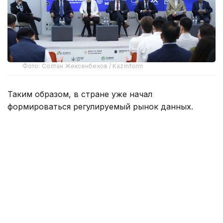
Фото: Солтан Жексенбеков / Kazinform
Таким образом, в стране уже начал
формироваться регулируемый рынок данных.
Об этом на конференции, посвященной
реализации положений Цифрового кодекса,
сообщил руководитель Бюро национальной
статистики АСПИР РК Максат Турлубаев.
По его словам, в числе первых
зарегистрированных площадок — MedHub, Astana
Data Exchange (ADX) и Kompra.
MedHub предназначена для безопасного обмена