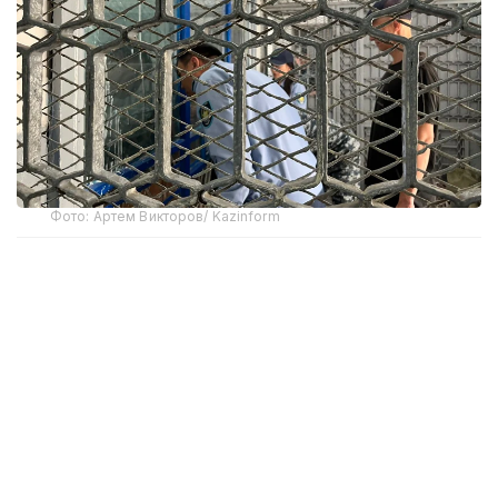
Фото: Артем Викторов/ Kazinform
По его словам, на сегодняшний день в суды
направлено около 10 тыс. преставлений, из них
около 4400 подготовлено учреждениями
уголовно-исполнительной системы и более
6900 — службами пробации.
— На сегодняшний день судами
рассмотрено свыше 1000 материалов.
В результате из учреждений уголовно-