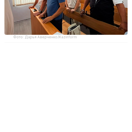
Фото: Дарья Аверченко/Kazinform
Трагедия произошла в декабре 2023 года, когда,
по предварительной причине, в здании
автосервиса в Костанае произошел хлопок
газовоздушной смеси. Из-под обломков
вытащили шесть человек, троих из них спасти не
удалось.
По версии обвинения, собственник автомобиля
Алексей Бурдинский допустил эксплуатацию
«Газели» с газобаллонным оборудованием,
не обеспечив обязательную проверку его
безопасности и оформление внесенных