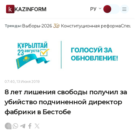
KAZINFORM
РУ
Выборы-2026
Конституционная реформа
Спецп
Тренды:
07:40, 13 Июня 2019
8 лет лишения свободы получил за
убийство подчиненной директор
фабрики в Бестобе