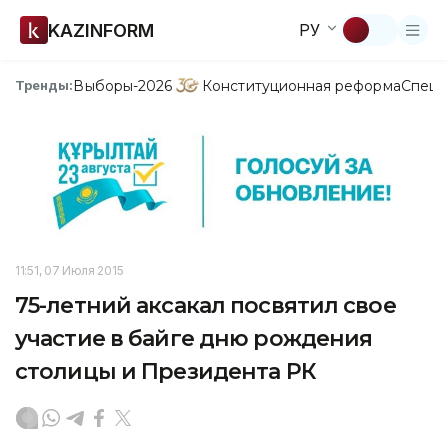
KAZINFORM
РУ
Выборы-2026
Конституционная реформа
Спецп
Тренды:
11:51, 07 Июля 2015
75-летний аксакал посвятил свое
участие в байге дню рождения
столицы и Президента РК