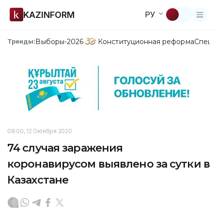
KAZINFORM
РУ
Выборы-2026
Конституционная реформа
Спецп
Тренды:
08:00, 12 Октября 2020
74 случая заражения
коронавирусом выявлено за сутки в
Казахстане