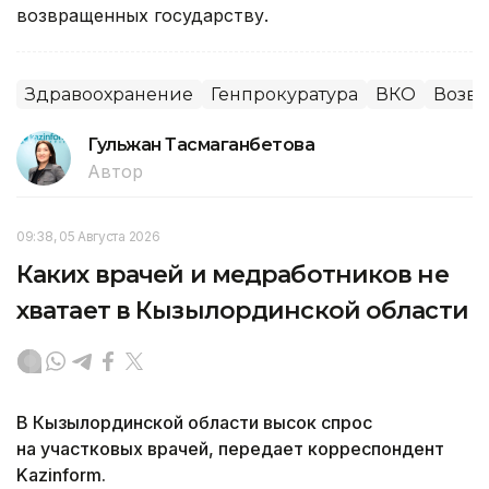
возвращенных государству.
Здравоохранение
Генпрокуратура
ВКО
Возвр
Гульжан Тасмаганбетова
Автор
09:38, 05 Августа 2026
Каких врачей и медработников не
хватает в Кызылординской области
В Кызылординской области высок спрос
на участковых врачей, передает корреспондент
Kazinform.