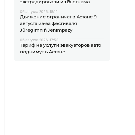
экстрадировали из Вьетнама
06 августа 2026, 18:12
Движение ограничат в Астане 9
августа из-за фестиваля
Jüregımnıñ Jenımpazy
06 августа 2026, 17:53
Тариф на услуги эвакуаторов авто
поднимут в Астане