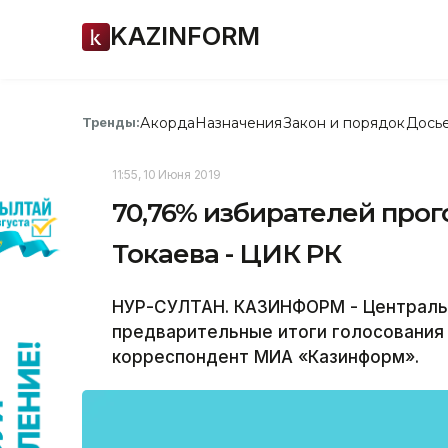
KAZINFORM
Акорда
Назначения
Закон и порядок
Дось
Тренды:
11:55, 10 Июня 2019
70,76% избирателей про
Токаева - ЦИК РК
НУР-СУЛТАН. КАЗИНФОРМ - Центральн
предварительные итоги голосования 
корреспондент МИА «Казинформ».