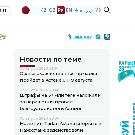
KZ
QZ
РУ
EN
中文
ق ز
ЎЗ
ORT
Новости по теме
06 августа 2026, 21:04
Сельскохозяйственная ярмарка
пройдет в Астане 8 и 9 августа
06 августа 2026, 20:48
Штрафы на 57 млн теңге наложили
за нарушения правил
благоустройства в Астане
06 августа 2026, 20:35
На линии Tarlan Astana впервые в
Казахстане задействовали