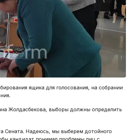
бирования ящика для голосования, на собрании
ния.
ана Жолдасбекова, выборы должны определить
та Сената. Надеюсь, мы выберем дотойного
тобы кандидат понимал проблемы лиц с